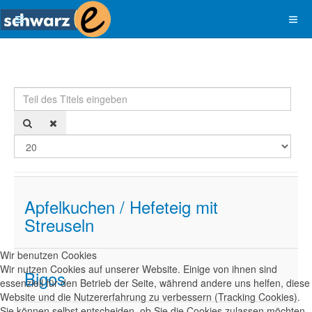
Teil des Titels eingeben
Anze
Apfelkuchen / Hefeteig mit
Streuseln
Wir benutzen Cookies
Wir nutzen Cookies auf unserer Website. Einige von ihnen sind
Bigos
essenziell für den Betrieb der Seite, während andere uns helfen, diese
Website und die Nutzererfahrung zu verbessern (Tracking Cookies).
Sie können selbst entscheiden, ob Sie die Cookies zulassen möchten.